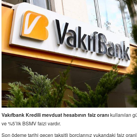
Vakıfbank Kredili mevduat hesabının faiz oranı
kullanılan g
ve %5’lik BSMV faizi vardır.
Son ödeme tarihi geçen taksitli borçlarınız yukarıdaki faiz oranla