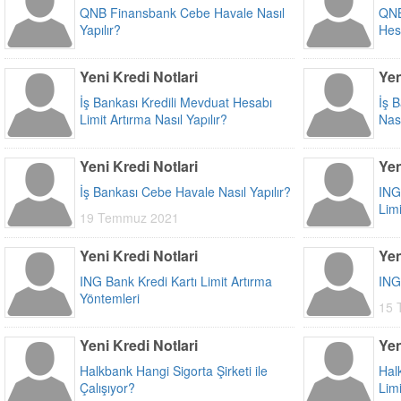
QNB Finansbank Cebe Havale Nasıl
QNB
Yapılır?
Hesa
24 Temmuz 2021
21 
Yeni Kredi Notlari
Yen
İş Bankası Kredili Mevduat Hesabı
İş B
Limit Artırma Nasıl Yapılır?
Nası
21 Temmuz 2021
19 
Yeni Kredi Notlari
Yen
İş Bankası Cebe Havale Nasıl Yapılır?
ING
Limi
19 Temmuz 2021
17 
Yeni Kredi Notlari
Yen
ING Bank Kredi Kartı Limit Artırma
ING
Yöntemleri
15 
17 Temmuz 2021
Yeni Kredi Notlari
Yen
Halkbank Hangi Sigorta Şirketi ile
Hal
Çalışıyor?
Limi