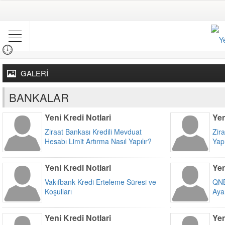
GALERİ
BANKALAR
Yeni Kredi Notlari
Yen
Ziraat Bankası Kredili Mevduat
Zir
Hesabı Limit Artırma Nasıl Yapılır?
Yapı
28 Temmuz 2021
28 
Yeni Kredi Notlari
Yen
Vakıfbank Kredi Erteleme Süresi ve
QNB
Koşulları
Aya
26 Temmuz 2021
24 
Yeni Kredi Notlari
Yen