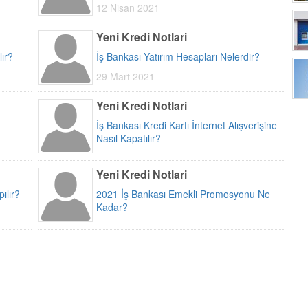
12 Nisan 2021
Yeni Kredi Notlari
lır?
İş Bankası Yatırım Hesapları Nelerdir?
29 Mart 2021
Yeni Kredi Notlari
İş Bankası Kredi Kartı İnternet Alışverişine
Nasıl Kapatılır?
20 Mart 2021
Yeni Kredi Notlari
ılır?
2021 İş Bankası Emekli Promosyonu Ne
Kadar?
06 Mart 2021