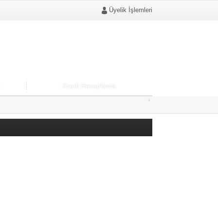
Üyelik İşlemleri
Kredi Hesaplama