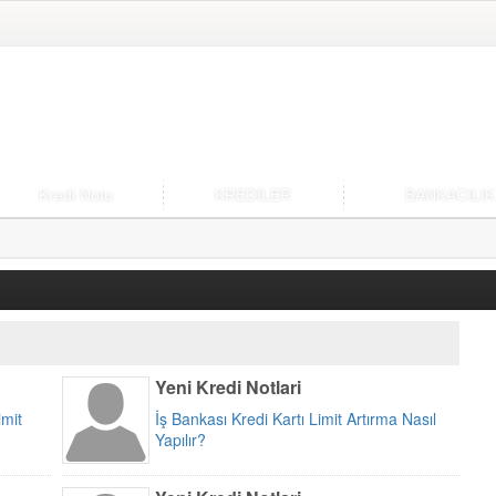
Kredi Notu
KREDİLER
BANKACILIK
Yeni Kredi Notlari
imit
İş Bankası Kredi Kartı Limit Artırma Nasıl
Yapılır?
19 Temmuz 2021