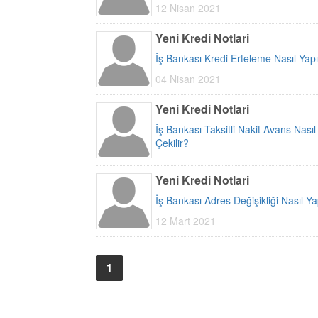
12 Nisan 2021
Yeni Kredi Notlari
İş Bankası Kredi Erteleme Nasıl Yapı
04 Nisan 2021
Yeni Kredi Notlari
İş Bankası Taksitli Nakit Avans Nasıl
Çekilir?
22 Mart 2021
Yeni Kredi Notlari
İş Bankası Adres Değişikliği Nasıl Yap
12 Mart 2021
1
2