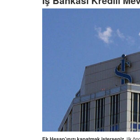
İş Bankası Kredili Me
Ek Hesap’ınızı kapatmak isterseniz
, ilk ö