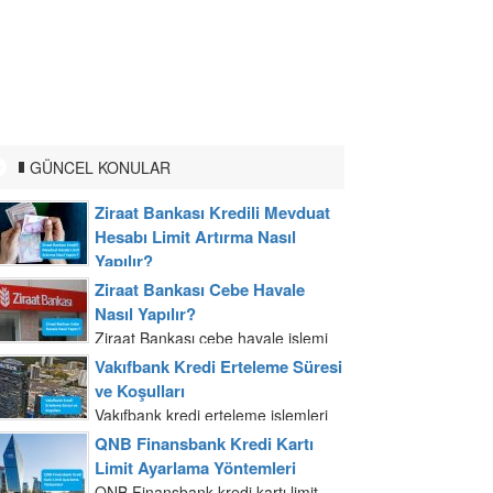
GÜNCEL KONULAR
Ziraat Bankası Kredili Mevduat
Hesabı Limit Artırma Nasıl
Yapılır?
Ziraat Bankası kredili mevduat
Ziraat Bankası Cebe Havale
hesabı limitinizi artırmak için banka
Nasıl Yapılır?
şubelerine başvuru yapabilmeniz
Ziraat Bankası cebe havale işlemi
mümkündür. Gelir belgenizi ve
mobil uygulama ve internet
Vakıfbank Kredi Erteleme Süresi
nüfus cüzdanınızla banka şubesine
bankacılığı üzerinden yapılır. Ziraat
ve Koşulları
gittiğiniz zaman kredi yetkilisi ile...
Bankası cebe havale işlemini
Vakıfbank kredi erteleme işlemleri
internet bankacılığından
Vakıfbank şubelerinden yapılabilir.
QNB Finansbank Kredi Kartı
gerçekleştirmek T.C. kimlik
Nüfus cüzdanınız ile şubeye
Limit Ayarlama Yöntemleri
numarası veya müşteri...
başvuru yaptığınızda yetkiliye kredi
QNB Finansbank kredi kartı limit