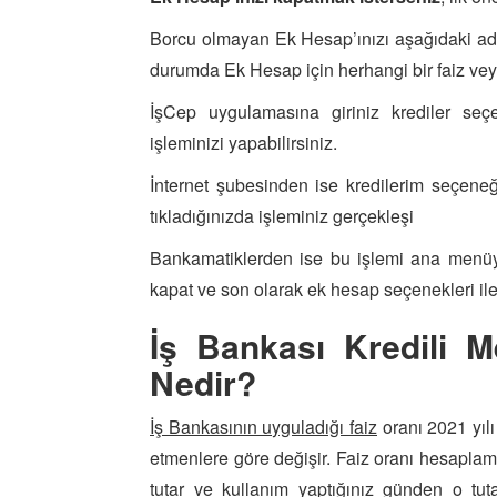
Borcu olmayan Ek Hesap’ınızı aşağıdaki adı
durumda Ek Hesap için herhangi bir faiz veya
İşCep uygulamasına giriniz krediler se
işleminizi yapabilirsiniz.
İnternet şubesinden ise kredilerim seçene
tıkladığınızda işleminiz gerçekleşi
Bankamatiklerden ise bu işlemi ana menüy
kapat ve son olarak ek hesap seçenekleri ile 
İş Bankası Kredili M
Nedir?
İş Bankasının uyguladığı faiz
oranı 2021 yılı 
etmenlere göre değişir. Faiz oranı hesapla
tutar ve kullanım yaptığınız günden o tu