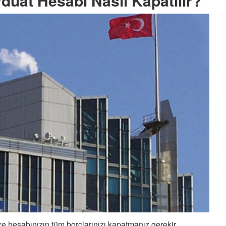
vduat Hesabı Nasıl Kapatılır?
nce hesabınızın tüm borçlarınızı kapatmanız gerekir.