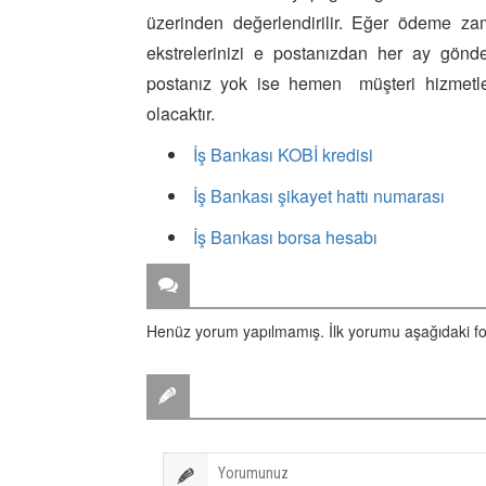
üzerinden değerlendirilir. Eğer ödeme zam
ekstrelerinizi e postanızdan her ay gön
postanız yok ise hemen müşteri hizmetler
olacaktır.
İş Bankası KOBİ kredisi
İş Bankası şikayet hattı numarası
İş Bankası borsa hesabı
ZİYARETÇİ YORUMLARI
Henüz yorum yapılmamış. İlk yorumu aşağıdaki form 
BİR YORUM YAZ