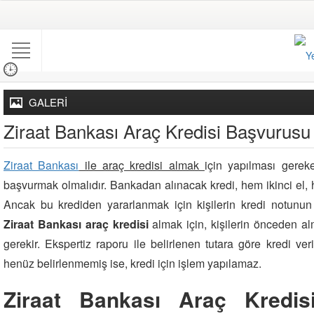
GALERİ
Ziraat Bankası Araç Kredisi Başvurusu 
Ziraat Bankası
ile araç kredisi almak
için yapılması gerek
başvurmak olmalıdır. Bankadan alınacak kredi, hem ikinci el, hem
Ancak bu krediden yararlanmak için kişilerin kredi notunu
Ziraat Bankası araç kredisi
almak için, kişilerin önceden al
gerekir. Ekspertiz raporu ile belirlenen tutara göre kredi ve
henüz belirlenmemiş ise, kredi için işlem yapılamaz.
Ziraat Bankası Araç Kredisin