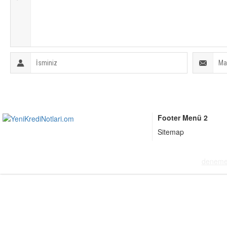
Footer Menü 2
Sitemap
deneme 