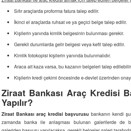
Sıfır araçlarda proforma fatura talep edilir.
İkinci el araçlarda ruhsat ve ya geçici belge talep edilir.
Kişilerin yanında kimlik belgesinin bulunması gerekir.
Gerekli durumlarda gelir belgesi veya kefil talep edilir.
Kimlik fotokopisi kişilerin yanında bulunmalıdır.
Araca ait kaza varsa, bu kazanın belgeleri talep edilebilir
Kişilerin kredi çekimi öncesinde e-devlet üzerinden onay
Ziraat Bankası Araç Kredisi 
Yapılır?
Ziraat Bankası araç kredisi başvurusu
bankanın kendi şub
zamanda banka ile anlaşması bulunan galerilerde de baş
galeriden başvuru yapılacaksa, gerekli belgeler galeri tarafın