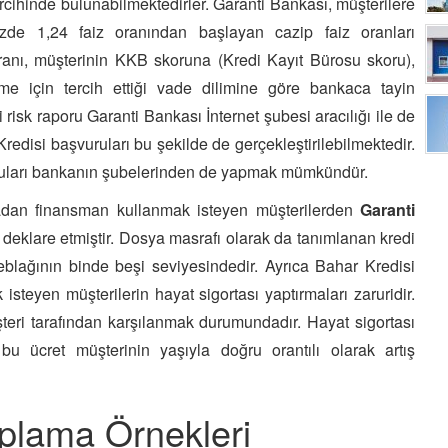
ercihinde bulunabilmektedirler. Garanti Bankası, müşterilere
zde 1,24 faiz oranından başlayan cazip faiz oranları
ranı, müşterinin KKB skoruna (Kredi Kayıt Bürosu skoru),
me için tercih ettiği vade dilimine göre bankaca tayin
risk raporu Garanti Bankası İnternet şubesi aracılığı ile de
edisi başvuruları bu şekilde de gerçekleştirilebilmektedir.
ruları bankanın şubelerinden de yapmak mümkündür.
dan finansman kullanmak isteyen müşterilerden
Garanti
i deklare etmiştir. Dosya masrafı olarak da tanımlanan kredi
meblağının binde beşi seviyesindedir. Ayrıca Bahar Kredisi
teyen müşterilerin hayat sigortası yaptırmaları zaruridir.
şteri tarafından karşılanmak durumundadır. Hayat sigortası
bu ücret müşterinin yaşıyla doğru orantılı olarak artış
plama Örnekleri