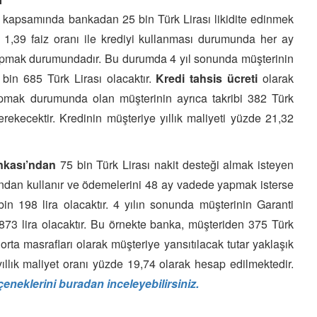
kapsamında bankadan 25 bin Türk Lirası likidite edinmek
 1,39 faiz oranı ile krediyi kullanması durumunda her ay
yapmak durumundadır. Bu durumda 4 yıl sonunda müşterinin
in 685 Türk Lirası olacaktır.
Kredi tahsis ücreti
olarak
pmak durumunda olan müşterinin ayrıca takribi 382 Türk
erekecektir. Kredinin müşteriye yıllık maliyeti yüzde 21,32
nkası’ndan
75 bin Türk Lirası nakit desteği almak isteyen
anından kullanır ve ödemelerini 48 ay vadede yapmak isterse
 bin 198 lira olacaktır. 4 yılın sonunda müşterinin Garanti
73 lira olacaktır. Bu örnekte banka, müşteriden 375 Türk
gorta masrafları olarak müşteriye yansıtılacak tutar yaklaşık
yıllık maliyet oranı yüzde 19,74 olarak hesap edilmektedir.
eçeneklerini buradan inceleyebilirsiniz.