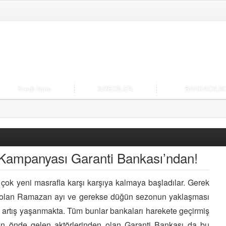
Kredi Notu
KREDİLER
BANKACILIK
 Kampanyası Garanti Bankası’ndan!
k çok yeni masrafla karşı karşıya kalmaya başladılar. Gerek
akta olan Ramazan ayı ve gerekse düğün sezonun yaklaşması
e artış yaşanmakta. Tüm bunlar bankaları harekete geçirmiş
en önde gelen aktörlerinden olan Garanti Bankası da bu