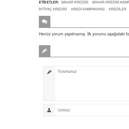
ETİKETLER:
BAHAR KREDISI
BAHAR KREDISI KAM
IHTIYAÇ KREDISI
KREDI KAMPANYASI
KREDILER
ZİYARETÇİ YORUMLARI
Henüz yorum yapılmamış. İlk yorumu aşağıdaki form 
BİR YORUM YAZ