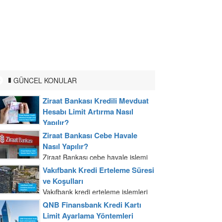
GÜNCEL KONULAR
Ziraat Bankası Kredili Mevduat
Hesabı Limit Artırma Nasıl
Yapılır?
Ziraat Bankası kredili mevduat
Ziraat Bankası Cebe Havale
hesabı limitinizi artırmak için banka
Nasıl Yapılır?
şubelerine başvuru yapabilmeniz
Ziraat Bankası cebe havale işlemi
mümkündür. Gelir belgenizi ve
mobil uygulama ve internet
Vakıfbank Kredi Erteleme Süresi
nüfus cüzdanınızla banka şubesine
bankacılığı üzerinden yapılır. Ziraat
ve Koşulları
gittiğiniz zaman kredi yetkilisi ile...
Bankası cebe havale işlemini
Vakıfbank kredi erteleme işlemleri
internet bankacılığından
Vakıfbank şubelerinden yapılabilir.
QNB Finansbank Kredi Kartı
gerçekleştirmek T.C. kimlik
Nüfus cüzdanınız ile şubeye
Limit Ayarlama Yöntemleri