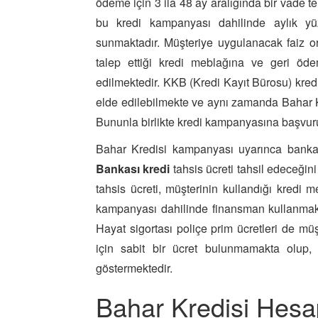
ödeme için 3 ila 48 ay aralığında bir vade t
bu kredi kampanyası dahilinde aylık yü
sunmaktadır. Müşteriye uygulanacak faiz o
talep ettiği kredi meblağına ve geri öde
edilmektedir. KKB (Kredi Kayıt Bürosu) kredi 
elde edilebilmekte ve aynı zamanda Bahar Kr
Bununla birlikte kredi kampanyasına başvu
Bahar Kredisi kampanyası uyarınca banka
Bankası kredi
tahsis ücreti tahsil edeceğin
tahsis ücreti, müşterinin kullandığı kredi 
kampanyası dahilinde finansman kullanmak is
Hayat sigortası poliçe prim ücretleri de mü
için sabit bir ücret bulunmamakta olup, 
göstermektedir.
Bahar Kredisi Hesa