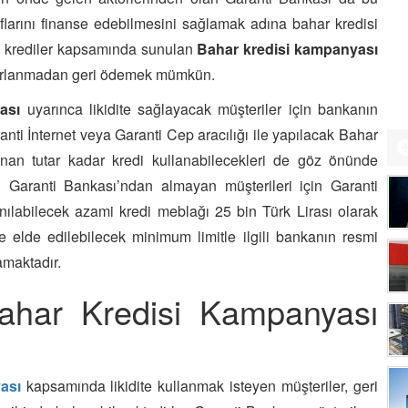
flarını finanse edebilmesini sağlamak adına bahar kredisi
el krediler kapsamında sunulan
Bahar kredisi kampanyası
zorlanmadan geri ödemek mümkün.
ası
uyarınca likidite sağlayacak müşteriler için bankanın
Garanti İnternet veya Garanti Cep aracılığı ile yapılacak Bahar
anan tutar kadar kredi kullanabilecekleri de göz önünde
i Garanti Bankası’ndan almayan müşterileri için Garanti
anılabilecek azami kredi meblağı 25 bin Türk Lirası olarak
de elde edilebilecek minimum limitle ilgili bankanın resmi
amaktadır.
ahar Kredisi Kampanyası
ası
kapsamında likidite kullanmak isteyen müşteriler, geri