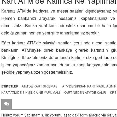
Kart ATM’de Kalınca Ne Yapılmal
Kartınız ATM’de kaldıysa ve mesai saatleri dışındaysanız ya
Hemen bankanızı arayarak hesabınızı kapatmalısınız ve
etmelisiniz. .Banka yeni kartı adresinize sadece bir hafta içer
geldiği zaman hemen yeni şifre tanımlamanız gerekir.
Eğer kartınız ATM’de sıkıştığı saatler içerisinde mesai saatl
bankanın ATM’siyse direk bankaya girerek kartınızın çıkar
Kimliğinizi ibraz etmeniz durumunda kartınız size geri iade e
işlem yapacağınız zaman aynı durumla karşı karşıya kalmamak i
şekilde yapmaya özen göstermelisiniz.
ETİKETLER:
ATM'DE KART SIKIŞMASI
ATM'DE SIKIŞAN KART NASIL ALINIR
KART ATM'DE SIKIŞINCA NE YAPILMALI
KART NEDEN ATM'DE KALIR
KRE
ZİYARETÇİ YORUMLARI
Henüz yorum yapılmamış. İlk yorumu aşağıdaki form aracılığıyla siz yapa