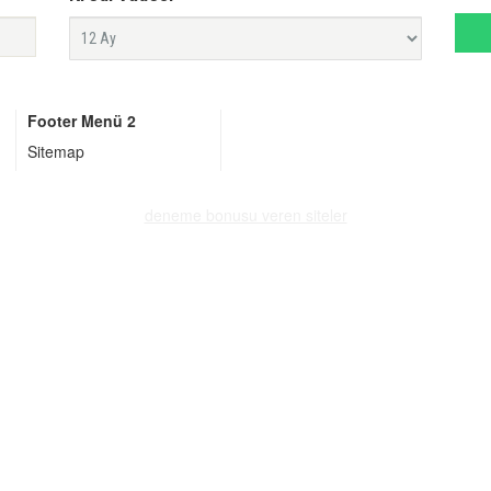
Footer Menü 2
Sitemap
deneme bonusu veren siteler