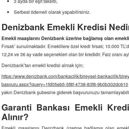
3 ayda bir eşit taksitli,
Serbest ödemeli olarak yapabilirsiniz.
Denizbank Emekli Kredisi Nedir,
Emekli maaşlarını Denizbank üzerine bağlamış olan emeklil
Fırsatı’ sunulmaktadır. Emeklilere özel kredi fırsatı; 10.000 TL
12,24 ve 36 ay vade seçenekleri olan bir kredidir. Faiz oranı ayl
Denizbank’tan emekli kredisi almak için;
https://www.denizbank.com/bankacilik/bireysel-bankacilik/birey
basvuru.aspx?query=1fd05eb5-5f8f-4738-83f8-9b0b302dc610
yakın Denizbank şubesine giderek başvurunuzu tamamlayabilir
Garanti Bankası Emekli Kredi
Alınır?
Emekli maaşlarını Denizbank üzerine bağlamış olan emekli