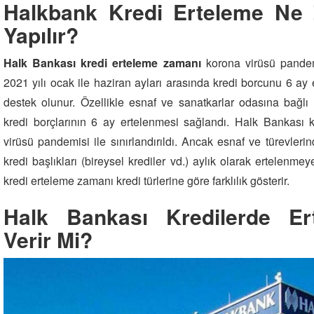
Halkbank Kredi Erteleme Ne
Yapılır?
Halk Bankası kredi erteleme zamanı
korona virüsü pandem
2021 yılı ocak ile haziran ayları arasında kredi borcunu 6 ay 
destek olunur. Özellikle esnaf ve sanatkarlar odasına bağlı 
kredi borçlarının 6 ay ertelenmesi sağlandı. Halk Bankası
virüsü pandemisi ile sınırlandırıldı. Ancak esnaf ve türevlerind
kredi başlıkları (bireysel krediler vd.) aylık olarak ertelen
kredi erteleme zamanı kredi türlerine göre farklılık gösterir.
Halk Bankası Kredilerde Er
Verir Mi?