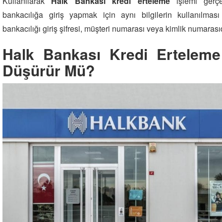
Kullanılarak
Halk Bankası kredi erteleme
işlemi gerçek
bankacılığa giriş yapmak için aynı bilgilerin kullanılması 
bankacılığı giriş şifresi, müşteri numarası veya kimlik numarasıd
Halk Bankası Kredi Ertelem
Düşürür Mü?