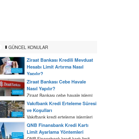
GÜNCEL KONULAR
Ziraat Bankası Kredili Mevduat
Hesabı Limit Artırma Nasıl
Yapılır?
Ziraat Bankası kredili mevduat
Ziraat Bankası Cebe Havale
hesabı limitinizi artırmak için banka
Nasıl Yapılır?
şubelerine başvuru yapabilmeniz
Ziraat Bankası cebe havale işlemi
mümkündür. Gelir belgenizi ve
mobil uygulama ve internet
Vakıfbank Kredi Erteleme Süresi
nüfus cüzdanınızla banka şubesine
bankacılığı üzerinden yapılır. Ziraat
ve Koşulları
gittiğiniz zaman kredi yetkilisi ile...
Bankası cebe havale işlemini
Vakıfbank kredi erteleme işlemleri
internet bankacılığından
Vakıfbank şubelerinden yapılabilir.
QNB Finansbank Kredi Kartı
gerçekleştirmek T.C. kimlik
Nüfus cüzdanınız ile şubeye
Limit Ayarlama Yöntemleri
numarası veya müşteri...
başvuru yaptığınızda yetkiliye kredi
QNB Finansbank kredi kartı limit