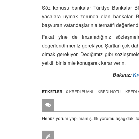
Söz konusu bankalar Türkiye Bankalar Birl
yasalara uymak zorunda olan bankalar.
başvuran vatandaşların alternatifi değerlendi
Fakat yine de imzaladığınız sözleşmel
değerlendirmeniz gerekiyor. Şartları çok dah
olmak gerekiyor. Dediğimiz gibi sözleşmel
yetkili bir isimle konuşarak karar verin.
Bakınız:
Kr
ETİKETLER:
0 KREDI PUANI
KREDI NOTU
KREDI
ZİYARETÇİ YORUMLARI
Henüz yorum yapılmamış. İlk yorumu aşağıdaki form 
BİR YORUM YAZ