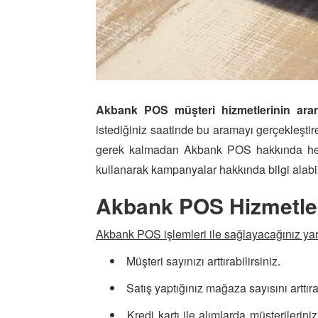
istanbul escort
Akbank POS müşteri hizmetlerinin ara
istediğiniz saatinde bu aramayı gerçekleştir
gerek kalmadan Akbank POS hakkında her b
kullanarak kampanyalar hakkında bilgi alabili
Akbank POS Hizmetler
Akbank POS işlemleri ile sağlayacağınız yar
Müşteri sayınızı arttırabilirsiniz.
Satış yaptığınız mağaza sayısını arttırab
Kredi kartı ile alımlarda müşteriler