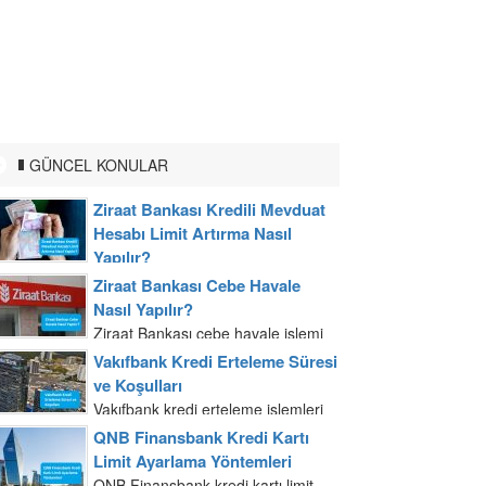
GÜNCEL KONULAR
Ziraat Bankası Kredili Mevduat
Hesabı Limit Artırma Nasıl
Yapılır?
Ziraat Bankası kredili mevduat
Ziraat Bankası Cebe Havale
hesabı limitinizi artırmak için banka
Nasıl Yapılır?
şubelerine başvuru yapabilmeniz
Ziraat Bankası cebe havale işlemi
mümkündür. Gelir belgenizi ve
mobil uygulama ve internet
Vakıfbank Kredi Erteleme Süresi
nüfus cüzdanınızla banka şubesine
bankacılığı üzerinden yapılır. Ziraat
ve Koşulları
gittiğiniz zaman kredi yetkilisi ile...
Bankası cebe havale işlemini
Vakıfbank kredi erteleme işlemleri
internet bankacılığından
Vakıfbank şubelerinden yapılabilir.
QNB Finansbank Kredi Kartı
gerçekleştirmek T.C. kimlik
Nüfus cüzdanınız ile şubeye
Limit Ayarlama Yöntemleri
numarası veya müşteri...
başvuru yaptığınızda yetkiliye kredi
QNB Finansbank kredi kartı limit