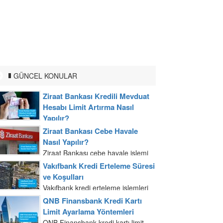
GÜNCEL KONULAR
Ziraat Bankası Kredili Mevduat
Hesabı Limit Artırma Nasıl
Yapılır?
Ziraat Bankası kredili mevduat
Ziraat Bankası Cebe Havale
hesabı limitinizi artırmak için banka
Nasıl Yapılır?
şubelerine başvuru yapabilmeniz
Ziraat Bankası cebe havale işlemi
mümkündür. Gelir belgenizi ve
mobil uygulama ve internet
Vakıfbank Kredi Erteleme Süresi
nüfus cüzdanınızla banka şubesine
bankacılığı üzerinden yapılır. Ziraat
ve Koşulları
gittiğiniz zaman kredi yetkilisi ile...
Bankası cebe havale işlemini
Vakıfbank kredi erteleme işlemleri
internet bankacılığından
Vakıfbank şubelerinden yapılabilir.
QNB Finansbank Kredi Kartı
gerçekleştirmek T.C. kimlik
Nüfus cüzdanınız ile şubeye
Limit Ayarlama Yöntemleri
numarası veya müşteri...
başvuru yaptığınızda yetkiliye kredi
QNB Finansbank kredi kartı limit